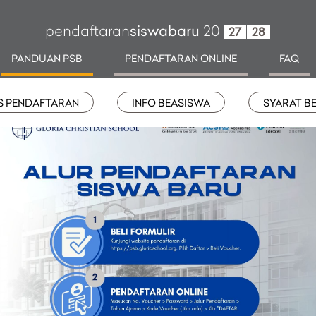
pendaftaran
siswabaru
20
27
28
PANDUAN PSB
PENDAFTARAN ONLINE
FAQ
S PENDAFTARAN
INFO BEASISWA
SYARAT B