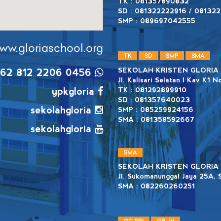
TK : 081357890832
SD : 081322222916 / 08132
SMP : 089697042555
ww.gloriaschool.org
TK
SD
SMP
SMA
SEKOLAH KRISTEN GLORIA
62 812 2206 0456
Jl. Kalisari Selatan I Kav K1 
ypkgloria
TK : 081292899910
SD : 081357640023
sekolahgloria
SMP : 085259924156
SMA : 081358592667
sekolahgloria
SMA
SEKOLAH KRISTEN GLORI
Jl. Sukomanunggal Jaya 25A, 
SMA : 082260260251