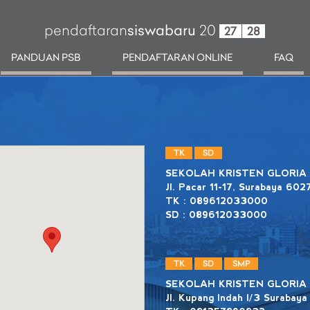
pendaftaran
siswabaru
20
27
28
PANDUAN PSB
PENDAFTARAN ONLINE
FAQ
TK
SD
SEKOLAH KRISTEN GLORIA
Jl. Pacar 11-17, Surabaya 602
TK : 089612033000
SD : 089612033000
TK
SD
SMP
SEKOLAH KRISTEN GLORIA
Jl. Kupang Indah I/3 Surabaya